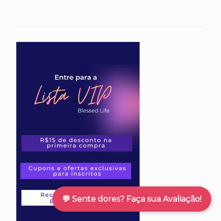
💬 Sente dores? Faça sua Avaliação!